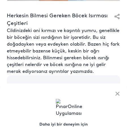
Herkesin Bilmesi Gereken Böcek Isırması
Çeşitleri
Cildinizdeki ani kırmızı ve kaşıntılı yumru, genellikle
bir böceğin sizi ısırdığının bir işaretidir. Bu siz
doğadayken veya evdeyken olabilir. Bazen hiç fark
etmeyebilir bazense küçük, keskin bir ağrı
hissedebilirsiniz. Bilinmesi gereken böcek ısırığı
çeşitleri nelerdir ve böcek ısırığına ne iyi gelir
merak ediyorsanız ayrıntılar yazımızda.
Böcek Isırığı Çeşitleri
×
Birçok farklı böcek ısırığı türü vardır ve en yaygın
suçlular sivrisinekler, tatarcıklar, keneler, at
sinekleri, tahtakuruları, pireler, akarlar,
karıncalar ve örümceklerdir. Özellikle yaz
Daha iyi bir deneyim için