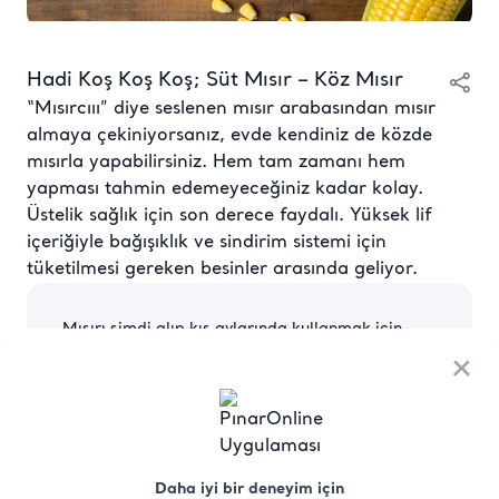
Hadi Koş Koş Koş; Süt Mısır – Köz Mısır
“Mısırcııı” diye seslenen mısır arabasından mısır
almaya çekiniyorsanız, evde kendiniz de közde
mısırla yapabilirsiniz. Hem tam zamanı hem
yapması tahmin edemeyeceğiniz kadar kolay.
Üstelik sağlık için son derece faydalı. Yüksek lif
içeriğiyle bağışıklık ve sindirim sistemi için
tüketilmesi gereken besinler arasında geliyor.
Mısırı şimdi alıp kış aylarında kullanmak için
saklamak isterseniz:
×
● İsterseniz bu mevsimde alacağınız mısırları
hazır evdeyken hazırlayıp derin dondurucuda
saklayarak kış boyunca salatalarınızda,
pizzalarınızda, yemeklerinizde ya da
çorbalarınızda kullanabilirsiniz.
Daha iyi bir deneyim için