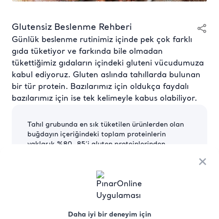
Glutensiz Beslenme Rehberi
Günlük beslenme rutinimiz içinde pek çok farklı
gıda tüketiyor ve farkında bile olmadan
tükettiğimiz gıdaların içindeki gluteni vücudumuza
kabul ediyoruz. Gluten aslında tahıllarda bulunan
bir tür protein. Bazılarımız için oldukça faydalı
bazılarımız için ise tek kelimeyle kabus olabiliyor.
Tahıl grubunda en sık tüketilen ürünlerden olan
buğdayın içeriğindeki toplam proteinlerin
yaklaşık %80-85’i gluten proteinlerinden
oluşuyor. Gluten özellikle ekmek yapımında
×
önemli rol üstleniyor. Ekmek hamurunun
kabarması gluten sayesinde oluyor, çünkü gluten
mayanın içindeki karbondioksit ve havanın dışarı
çıkmasını önlüyor.
Buğdaydaki kadar yüksek oranda olmasa da
Daha iyi bir deneyim için