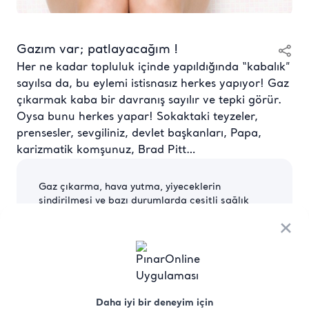
Gazım var; patlayacağım !
Her ne kadar topluluk içinde yapıldığında “kabalık”
sayılsa da, bu eylemi istisnasız herkes yapıyor! Gaz
çıkarmak kaba bir davranış sayılır ve tepki görür.
Oysa bunu herkes yapar! Sokaktaki teyzeler,
prensesler, sevgiliniz, devlet başkanları, Papa,
karizmatik komşunuz, Brad Pitt…
Gaz çıkarma, hava yutma, yiyeceklerin
sindirilmesi ve bazı durumlarda çeşitli sağlık
sorunları nedeniyle vücutta biriken aşırı havanın,
×
anüs yoluyla dışarı atılması işlemidir.
Bağırsaklarımızda sıkışan ve dışarı itilen gaz,
boğucu bağırsak kaslarının kasılma miktarına ve
sıkışmış gazın basıncına bağlı olarak çıkış
sırasında bağırsak duvarlarını titretebilirler.
Daha iyi bir deneyim için
“Pırt” sesinin nedeni bu titreşimlerdir. Yoksa