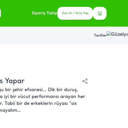
Sipariş Takip
Üye Ol / Giriş Yap
Tarifler
es Yapar
u bir şehir efsanesi… Dik bir duruş,
a iyi bir vücut performansı arayan her
r. Tabii bir de erkeklerin rüyası “six
tmayalım…