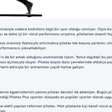
şüncesiyle sadece kadınlara özgü bir spor olduğu sanılıyor. Oysa 
pısı ve daha iyi bir vücut performansı arıyorsa, pilatesten önemli fa
 kas oranınızı fazlasıyla artırmaksa pilates tek başına yardımcı
rformansını yükseltebiliyor.
in de bir erkek olduğunu unutmamak lazım. Yalnız algıdaki bu yanlıs
yosu açmasıyla oluyor. Pilates başta dans çevrelerinde oldukça p
lerin etkisiyle bir antrenman çeşidi haline geliyor.
akma egzersizlerinin yanına pilates dersleri de ekleniyor. Bugün p
endiği Pilates Plus sporları dünyada en popüler sporlar olarak uyg
e aletli yapılan reformer pilates. Mat pilateste kişi kendi vücut ağı
ıyor.