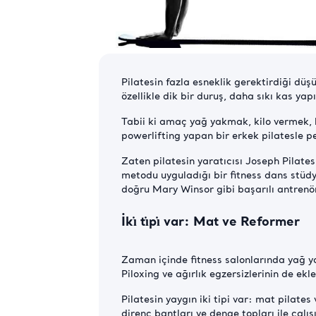
Pilatesin fazla esneklik gerektirdiği dü
özellikle dik bir duruş, daha sıkı kas ya
Tabii ki amaç yağ yakmak, kilo vermek,
powerlifting yapan bir erkek pilatesle pe
Zaten pilatesin yaratıcısı Joseph Pilates’
metodu uyguladığı bir fitness dans stüd
doğru Mary Winsor gibi başarılı antrenör
İkı̇ tı̇pı̇ var: Mat ve Reformer
Zaman içinde fitness salonlarında yağ y
Piloxing ve ağırlık egzersizlerinin de ekl
Pilatesin yaygın iki tipi var: mat pilates v
direnç bantları ve denge topları ile çalış