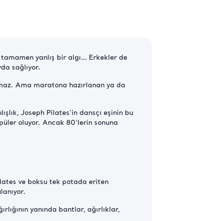
bu tamamen yanlış bir algı… Erkekler de
yda sağlıyor.
 olmaz. Ama maratona hazırlanan ya da
̧lık, Joseph Pilates’in dansçı eşinin bu
opüler oluyor. Ancak 80’lerin sonuna
ilates ve boksu tek potada eriten
ulanıyor.
rlığının yanında bantlar, ağırlıklar,