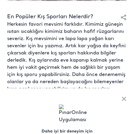
En Popüler Kış Sporları Nelerdir?
Herkesin favori mevsimi farklıdır. Kimimiz güneşin
ısıtan sıcaklığını kimimiz baharın hafif rüzgarlarını
severiz. Kış mevsimini ve lapa lapa yağan karı
sevenler için bu yazımız. Artık kar yağsa da keyfini
çıkarsak diyenlere kış sporları hakkında bilgiler
derledik. Kış aylarında eve kapanıp kalmak yerine
hem iyi vakit geçirmek hem de sağlıklı bir yaşam
için kış sporu yapabilirsiniz. Daha önce denememiş
olanlar ya da nereden başlayacağını bilemeyenler
kışın nasıl spor yapabilirim ya da kış sporları
nelerdir, diye sorabilir. Özellikle şehir yaşamının
×
içinde sıkışmış olanlar için günlük koşturmaya
verecekleri bir mola da olan kış sporları hafta sonu
programları için ideal aktivitelerden biridir. Kış
sporları isimleri arasında aklınıza ilk gelen
Daha iyi bir deneyim için
muhtemelen kayak oluyor, bu yazımızda kayak ve