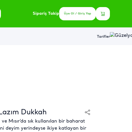
Sipariş Takip
Üye Ol / Giriş Yap
Tarifler
 Lazım Dukkah
e Mısır’da sık kullanılan bir baharat
ini deyim yerindeyse ikiye katlayan bir