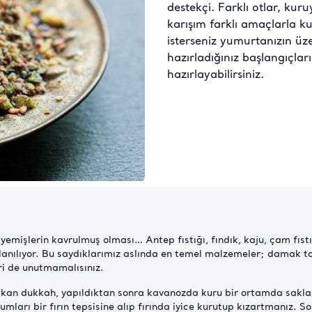
destekçi. Farklı otlar, kur
karışım farklı amaçlarla kul
isterseniz yumurtanızın üze
hazırladığınız başlangıçları
hazırlayabilirsiniz.
uru yemişlerin kavrulmuş olması… Antep fıstığı, fındık, kaju, çam 
lanılıyor. Bu saydıklarımız aslında en temel malzemeler; damak t
ri de unutmamalısınız.
rakan dukkah, yapıldıktan sonra kavanozda kuru bir ortamda saklan
ohumları bir fırın tepsisine alıp fırında iyice kurutup kızartmanız