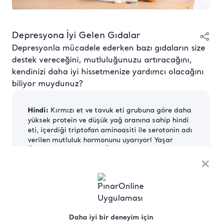
Depresyona İyi Gelen Gıdalar
Depresyonla mücadele ederken bazı gıdaların size
destek vereceğini, mutluluğunuzu artıracağını,
kendinizi daha iyi hissetmenize yardımcı olacağını
biliyor muydunuz?
Hindi:
Kırmızı et ve tavuk eti grubuna göre daha
yüksek protein ve düşük yağ oranına sahip hindi
eti, içerdiği triptofan aminoasiti ile serotonin adı
verilen mutluluk hormonunu uyarıyor! Yaşar
Üniversitesi MYO Gıda İşleme Bölüm Başkanı
Yrd. Doç. Dr. Ruhan Aşkın Uzel yüksek besin
×
değerine sahip hindi etinin haftada en az iki kez
tüketilmesi gerektiğini söylüyor.
Tavuk:
Yüksek B6 vitamini içeriğiyle tavuk,
dopamin ve serotonin üretimini artıyor. Tüketen
kişinin mutluluk seviyesini yükseltiyor ve bu
Daha iyi bir deneyim için