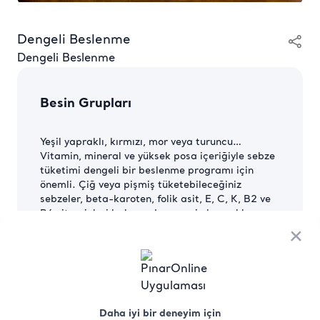
Dengeli Beslenme
Dengeli Beslenme
Besin Grupları
Yeşil yapraklı, kırmızı, mor veya turuncu…
Vitamin, mineral ve yüksek posa içeriğiyle sebze
tüketimi dengeli bir beslenme programı için
önemli. Çiğ veya pişmiş tüketebileceğiniz
sebzeler, beta-karoten, folik asit, E, C, K, B2 ve
B6 vitaminleri bakımından zengin kaynaklar.
Ayrıca, potasyum, magnezyum ve kalsiyum
×
içeriklerine sahipler. Dengeli beslenme için
olmazsa olmaz olan meyveler de öğünlerinizde
bulunmalı. Beslenme uzmanları, meyve suyu
içmektense meyvenin kendisini yemeyi besinin
faydalarını daha çok alabilmek için öneriyor.
Daha iyi bir deneyim için