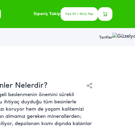
Sipariş Takip
Üye Ol / Giriş Yap
Tarifler
nler Nelerdir?
geli beslenmenin önemini sürekli
 ihtiyaç duyduğu tüm besinlerle
zı koruyor hem de yaşam kalitemizi
dan almamız gereken minerallerden;
liyor, depolanan kısmı dışında kalanlar