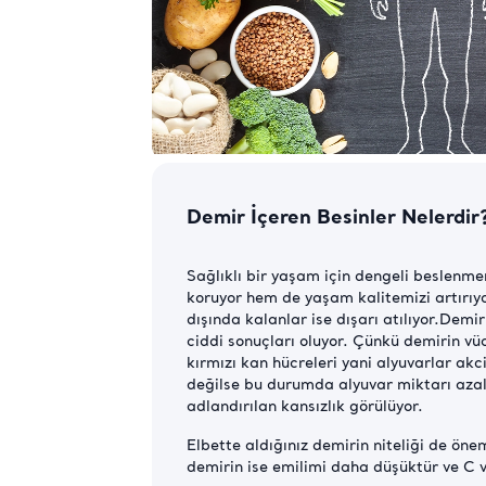
Demir İçeren Besinler Nelerdir
Sağlıklı bir yaşam için dengeli beslenm
koruyor hem de yaşam kalitemizi artırıy
dışında kalanlar ise dışarı atılıyor.Demi
ciddi sonuçları oluyor. Çünkü demirin vüc
kırmızı kan hücreleri yani alyuvarlar ak
değilse bu durumda alyuvar miktarı azal
adlandırılan kansızlık görülüyor.
Elbette aldığınız demirin niteliği de ö
demirin ise emilimi daha düşüktür ve C vi