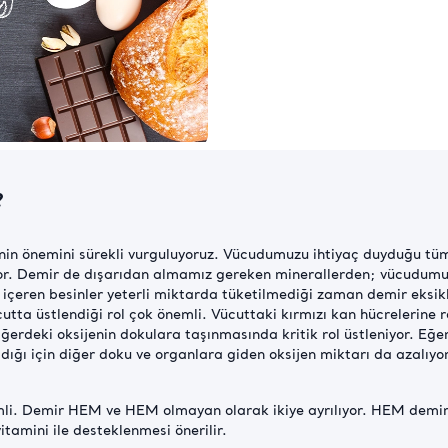
?
enin önemini sürekli vurguluyoruz. Vücudumuzu ihtiyaç duyduğu tü
or. Demir de dışarıdan almamız gereken minerallerden; vücudumuz
r içeren besinler yeterli miktarda tüketilmediği zaman demir eksik
utta üstlendiği rol çok önemli. Vücuttaki kırmızı kan hücrelerine 
ciğerdeki oksijenin dokulara taşınmasında kritik rol üstleniyor. Eğ
dığı için diğer doku ve organlara giden oksijen miktarı da azalıy
nemli. Demir HEM ve HEM olmayan olarak ikiye ayrılıyor. HEM dem
tamini ile desteklenmesi önerilir.