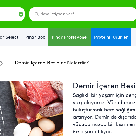
ar Select
Pınar Box
Pınar Profesyonel
Proteinli Ürünler
Demir İçeren Besinler Nelerdir?
Demir İçeren Besi
Sağlıklı bir yaşam için den
vurguluyoruz. Vücudumuzu
buluşturmak hem sağlığımı
artırıyor. Demir de dışarı
vücudumuzda bir kısmı emi
ise dışarı atılıyor.