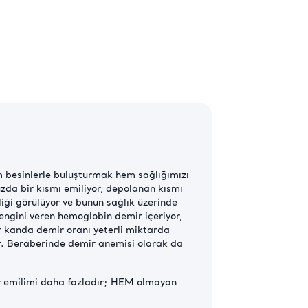
m besinlerle buluşturmak hem sağlığımızı
da bir kısmı emiliyor, depolanan kısmı
liği görülüyor ve bunun sağlık üzerinde
rengini veren hemoglobin demir içeriyor,
er kanda demir oranı yeterli miktarda
or. Beraberinde demir anemisi olarak da
ir emilimi daha fazladır; HEM olmayan