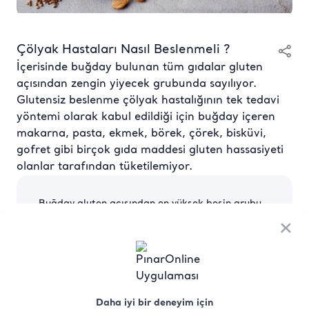
Çölyak Hastaları Nasıl Beslenmeli ?
İçerisinde buğday bulunan tüm gıdalar gluten
açısından zengin yiyecek grubunda sayılıyor.
Glutensiz beslenme çölyak hastalığının tek tedavi
yöntemi olarak kabul edildiği için buğday içeren
makarna, pasta, ekmek, börek, çörek, bisküvi,
gofret gibi birçok gıda maddesi gluten hassasiyeti
olanlar tarafından tüketilemiyor.
Buğday gluten açısından en yüksek besin grubu
olsa da gluten toleransı olanların inek sütünde
×
yer alan laktoza karşı da toleransları olabiliyor.
Bu yüzden teşhis konulduktan sonra başlangıçta
en az 2 ay kadar süt ve süt ürünlerinin de
tüketilmemesi gerekiyor. İki ayın sonunda süt ve
süt ürünleri hastanın diyetine minik miktarlarda
ve tek tek deneme yanılma usulü ile eklenmeli.
Daha iyi bir deneyim için