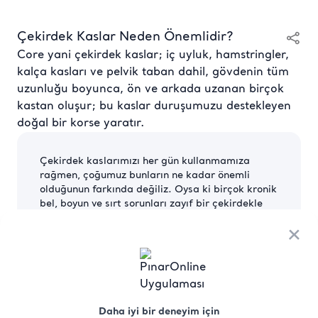
Çekirdek Kaslar Neden Önemlidir?
Core yani çekirdek kaslar; iç uyluk, hamstringler,
kalça kasları ve pelvik taban dahil, gövdenin tüm
uzunluğu boyunca, ön ve arkada uzanan birçok
kastan oluşur; bu kaslar duruşumuzu destekleyen
doğal bir korse yaratır.
Çekirdek kaslarımızı her gün kullanmamıza
rağmen, çoğumuz bunların ne kadar önemli
olduğunun farkında değiliz. Oysa ki birçok kronik
bel, boyun ve sırt sorunları zayıf bir çekirdekle
ilgilidir.
×
Güçlü, dengeli çekirdek kasları, duruşun
korunmasına yardımcı olur ve omurga üzerindeki
yükü azaltır. Zayıf bir çekirdek ise bel ağrısı,
kötü duruş, zayıf denge ve kalkmakta zorluk
anlamına gelir. Çekirdek kasları geliştirmek,
Daha iyi bir deneyim için
yaralanmalara yol açabilecek duruş