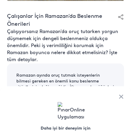
Çalışanlar İçin Ramazan’da Beslenme
Önerileri
Çalışıyorsanız Ramazan'da oruç tutarken yorgun
düşmemek için dengeli beslenmeniz oldukça
önemlidir. Peki iş verimliliğini korumak için
Ramazan boyunca nelere dikkat etmelisiniz? İşte
tüm detaylar.
Ramazan ayında oruç tutmak isteyenlerin
bilmesi gereken en önemli konu beslenme
ritüellerinin değişeceğidir. İftar ve sahur öğünleri
Ramazan ayında beslenme planına yön verir.
×
Çalışanlar için Ramazan ayında oruç tutarken
sağlıklı ve dinç kalmak önemlidir.
Modern hayatın karmaşasında özellikle büyük
şehir atmosferinde günlük enerjiyi dengelemek
gerekir. Oruç tutarken yorgun düşmemek veya
Daha iyi bir deneyim için