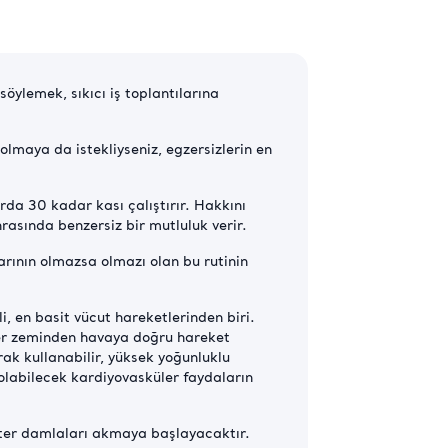
ylemek, sıkıcı iş toplantılarına
olmaya da istekliyseniz, egzersizlerin en
da 30 kadar kası çalıştırır. Hakkını
nrasında benzersiz bir mutluluk verir.
arının olmazsa olmazı olan bu rutinin
, en basit vücut hareketlerinden biri.
’ler zeminden havaya doğru hareket
ak kullanabilir, yüksek yoğunluklu
 olabilecek kardiyovasküler faydaların
 ter damlaları akmaya başlayacaktır.