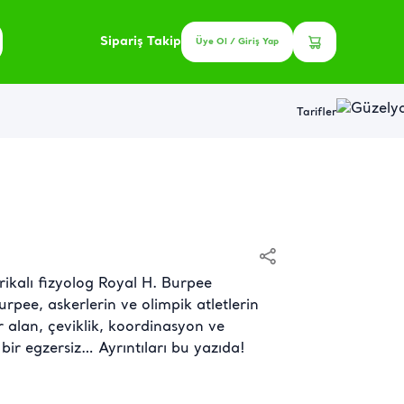
Sipariş Takip
Üye Ol / Giriş Yap
Tarifler
rikalı fizyolog Royal H. Burpee
rpee, askerlerin ve olimpik atletlerin
 alan, çeviklik, koordinasyon ve
bir egzersiz… Ayrıntıları bu yazıda!