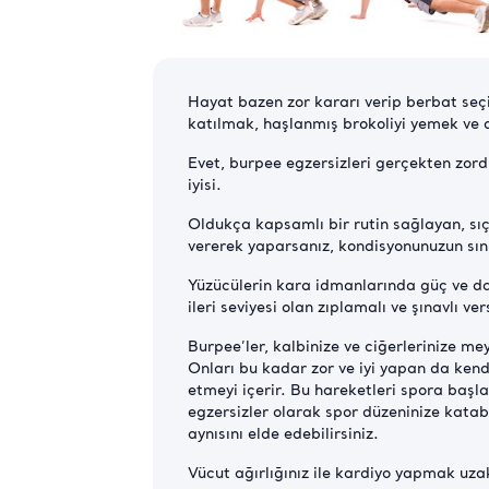
Hayat bazen zor kararı verip berbat seç
katılmak, haşlanmış brokoliyi yemek ve 
Evet, burpee egzersizleri gerçekten zordu
iyisi.
Oldukça kapsamlı bir rutin sağlayan, sı
vererek yaparsanız, kondisyonunuzun sınırl
Yüzücülerin kara idmanlarında güç ve day
ileri seviyesi olan zıplamalı ve şınavlı v
Burpee’ler, kalbinize ve ciğerlerinize m
Onları bu kadar zor ve iyi yapan da kend
etmeyi içerir. Bu hareketleri spora başl
egzersizler olarak spor düzeninize katab
aynısını elde edebilirsiniz.
Vücut ağırlığınız ile kardiyo yapmak uz