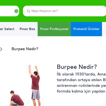
ar Select
Pınar Box
Pınar Profesyonel
Proteinli Ürünler
Burpee Nedir?
Burpee Nedir?
İlk olarak 1930’larda, Ame
tarafından ortaya atılan Bu
antrenman rutinlerinde yer
formda kalma için yapılan 