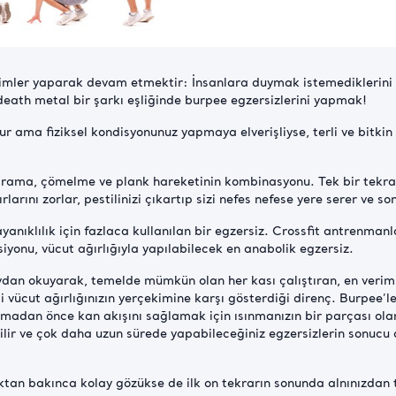
imler yaparak devam etmektir: İnsanlara duymak istemediklerini sö
death metal bir şarkı eşliğinde burpee egzersizlerini yapmak!
r ama fiziksel kondisyonunuz yapmaya elverişliyse, terli ve bitkin 
çrama, çömelme ve plank hareketinin kombinasyonu. Tek bir tekrar
arını zorlar, pestilinizi çıkartıp sizi nefes nefese yere serer ve so
anıklılık için fazlaca kullanılan bir egzersiz. Crossfit antrenmanl
ersiyonu, vücut ağırlığıyla yapılabilecek en anabolik egzersiz.
eydan okuyarak, temelde mümkün olan her kası çalıştıran, en verimli
i vücut ağırlığınızın yerçekimine karşı gösterdiği direnç. Burpee
amadan önce kan akışını sağlamak için ısınmanızın bir parçası olar
ilir ve çok daha uzun sürede yapabileceğiniz egzersizlerin sonucu
aktan bakınca kolay gözükse de ilk on tekrarın sonunda alnınızdan