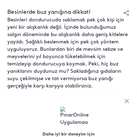
Besinlerde buz yanığına dikkat!
Besinleri dondurucuda saklamak pek çok kişi için
yeni bir alışkanlık değil. İçinde bulunduğumuz
salgın döneminde bu alışkanlık daha geniş kitlelere
yayıldı. Sağlıklı beslenmek için pek çok yöntem
uyguluyoruz. Bunlardan biri de mevsim sebze ve
meyvelerini yıl boyunca tüketebilmek için
temizleyip dondurucuya koymak. Peki, hiç buz
yanıklarını duydunuz mu? Sakladığınız gıdaların
suyu çekilmişse ve tat vermiyorsa buz yanığı
gerçeğiyle karşı karşıya olabilirsiniz.
×
Gıdaları bozulmadan tüketmek, buzluğun
gerisinde kalmış yiyecekleri değerlendirmeye
çalışmak gibi alışkanlıklarımız hep vardı ama
son dönemde bu yönteme daha fazla
başvuruyoruz. Amaç aynı; hem sokağa çıkma
yasaklarına karşı tedbirli olmak hem de sağlıklı
Daha iyi bir deneyim için