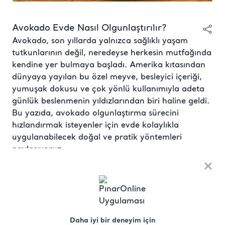
Avokado Evde Nasıl Olgunlaştırılır?
Avokado, son yıllarda yalnızca sağlıklı yaşam
tutkunlarının değil, neredeyse herkesin mutfağında
kendine yer bulmaya başladı. Amerika kıtasından
dünyaya yayılan bu özel meyve, besleyici içeriği,
yumuşak dokusu ve çok yönlü kullanımıyla adeta
günlük beslenmenin yıldızlarından biri haline geldi.
Bu yazıda, avokado olgunlaştırma sürecini
hızlandırmak isteyenler için evde kolaylıkla
uygulanabilecek doğal ve pratik yöntemleri
paylaşıyoruz.
×
Avokado evde nasıl olgunlaştırılır? sorusu,
mutfağında bu sağlıklı meyveyi kullanmak
isteyenlerin sıkça araştırdığı konuların başında
geliyor. Çünkü marketten ya da manavdan
alınan avokadolar çoğu zaman henüz
Daha iyi bir deneyim için