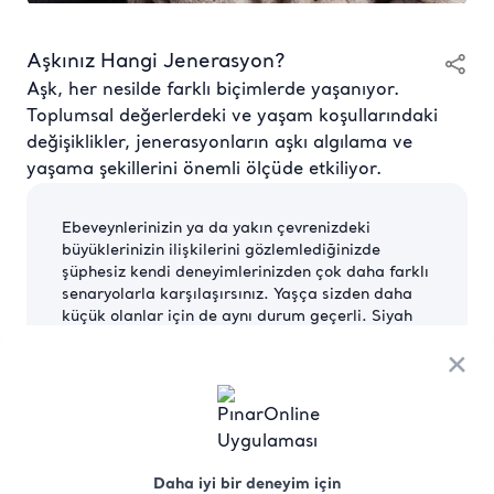
Aşkınız Hangi Jenerasyon?
Aşk, her nesilde farklı biçimlerde yaşanıyor.
Toplumsal değerlerdeki ve yaşam koşullarındaki
değişiklikler, jenerasyonların aşkı algılama ve
yaşama şekillerini önemli ölçüde etkiliyor.
Ebeveynlerinizin ya da yakın çevrenizdeki
büyüklerinizin ilişkilerini gözlemlediğinizde
şüphesiz kendi deneyimlerinizden çok daha farklı
senaryolarla karşılaşırsınız. Yaşça sizden daha
küçük olanlar için de aynı durum geçerli. Siyah
beyaz aşk filmlerindeki hikayelerin bugün bazen
×
şaşırarak bazen komik bulunup gülümsenerek
izlenmesinin nedenlerinden biri de şüphesiz bu…
Kuşaklar arasındaki fark toplumda pek çok konu
için geçerli; Sevgililer Günü’nü kutlamaya
hazırlanırken bu farkı “aşk” başlığı altında
Daha iyi bir deneyim için
incemek istedik.
Gelin farklı kuşaklar aşkı nasıl