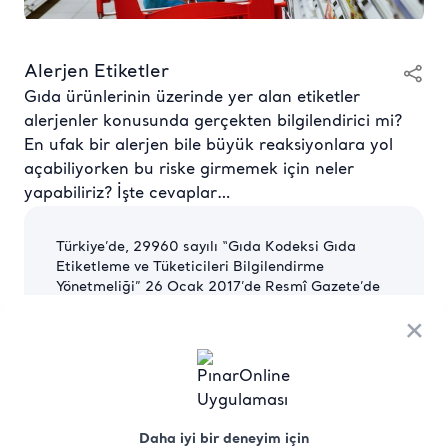
Alerjen Etiketler
Gıda ürünlerinin üzerinde yer alan etiketler
alerjenler konusunda gerçekten bilgilendirici mi?
En ufak bir alerjen bile büyük reaksiyonlara yol
açabiliyorken bu riske girmemek için neler
yapabiliriz? İşte cevaplar…
Türkiye’de, 29960 sayılı “Gıda Kodeksi Gıda
Etiketleme ve Tüketicileri Bilgilendirme
Yönetmeliği” 26 Ocak 2017’de Resmî Gazete’de
yayınlandı. Belirlenen düzenlemeler ise 1 Ocak
×
2020 itibarıyla hayata geçirildi. Bu tarihten
itibaren, hazır yemek veren restoran, kantin, okul
ve hastane gibi toplu tüketim yerlerindeki
gıdalar için alerjen bilgilerin tüketiciye
sunulmasının zorunluluğu başladı.
Daha iyi bir deneyim için
Ancak, unutmayalım ki gıda etiketleri,