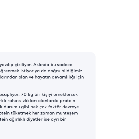
yazılıp çiziliyor. Aslında bu sadece
 öğrenmek istiyor ya da doğru bildiğimiz
larından olan ve hayatın devamlılığı için
saplıyor. 70 kg bir kişiyi örneklersek
lı rahatsızlıkları olanlarda protein
ğlık durumu gibi pek çok faktör devreye
a protein tüketmek her zaman muhteşem
n ağırlıklı diyetler ise ayrı bir