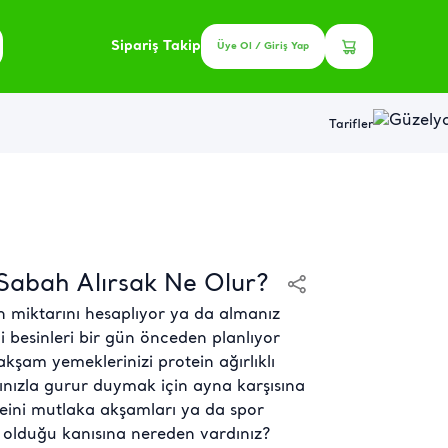
Sipariş Takip
Üye Ol / Giriş Yap
Tarifler
Sabah Alırsak Ne Olur?
n miktarını hesaplıyor ya da almanız
i besinleri bir gün önceden planlıyor
şam yemeklerinizi protein ağırlıklı
ınızla gurur duymak için ayna karşısına
eini mutlaka akşamları ya da spor
 olduğu kanısına nereden vardınız?