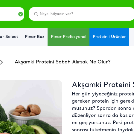
ar Select
Pınar Box
Pınar Profesyonel
Proteinli Ürünler
Akşamki Proteini Sabah Alırsak Ne Olur?
Akşamki Proteini 
Her gün yiyeceğiniz protei
gereken protein için gerekl
musunuz? Spordan sonra ak
düzenliyor sonra da kaslar
mı geçiyorsunuz. Peki prot
sonrası tüketmenin faydalı