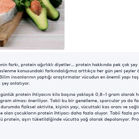
in farkı, protein ağırlıklı diyetler… protein hakkında pek çok şey 
ı beslenme konusundaki farkındalığımız arttıkça her gün yeni şeyler
Bilim insanlarının yaptığı araştırmalar vücudun en önemli yapı taş
 şey anlatıyor.
 günlük protein ihtiyacını kilo başına yaklaşık 0,8–1 gram olarak he
ram olması öneriliyor. Tabii bu bir genelleme, sporcular ya da fark
u durumda fiziksel aktivite, kişinin yaşı, vücuttaki kas oranı ve sa
te olan çocukların protein ihtiyacı daha fazla oluyor. Tabii fazl
protein, aşırı tüketildiğinde vücutta yağ olarak depolanıyor. Protei