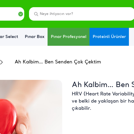
ar Select
Pınar Box
Pınar Profesyonel
Proteinli Ürünler
Ah Kalbim… Ben Senden Çok Çektim
Ah Kalbim… Ben 
HRV (Heart Rate Variability)
ve belki de yaklaşan bir ha
çıkabilir.