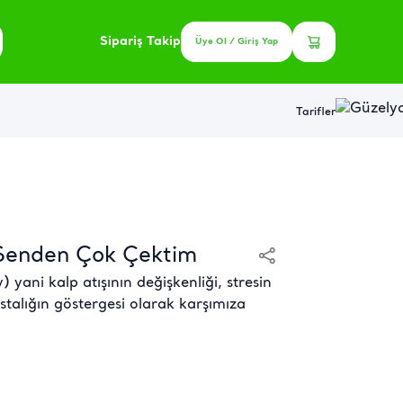
Sipariş Takip
Üye Ol / Giriş Yap
Tarifler
Senden Çok Çektim
 yani kalp atışının değişkenliği, stresin
stalığın göstergesi olarak karşımıza