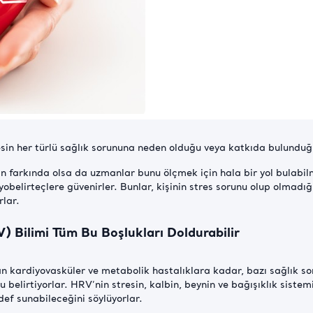
in her türlü sağlık sorununa neden olduğu veya katkıda bulunduğu
n farkında olsa da uzmanlar bunu ölçmek için hala bir yol bulabilm
obelirteçlere güvenirler. Bunlar, kişinin stres sorunu olup olmadığı
rlar.
V) Bilimi Tüm Bu Boşlukları Doldurabilir
an kardiyovasküler ve metabolik hastalıklara kadar, bazı sağlık soru
elirtiyorlar. HRV’nin stresin, kalbin, beynin ve bağışıklık sistemin
edef sunabileceğini söylüyorlar.