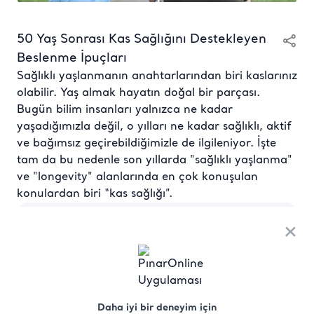
50 Yaş Sonrası Kas Sağlığını Destekleyen
Beslenme İpuçları
Sağlıklı yaşlanmanın anahtarlarından biri kaslarınız
olabilir. Yaş almak hayatın doğal bir parçası.
Bugün bilim insanları yalnızca ne kadar
yaşadığımızla değil, o yılları ne kadar sağlıklı, aktif
ve bağımsız geçirebildiğimizle de ilgileniyor. İşte
tam da bu nedenle son yıllarda "sağlıklı yaşlanma"
ve "longevity" alanlarında en çok konuşulan
konulardan biri “kas sağlığı”.
×
Kaslar yalnızca hareket etmemizi sağlamıyor.
Günlük yaşam aktivitelerini sürdürmekten
dengeyi korumaya, metabolik sağlıktan yaşam
kalitesine kadar pek çok alanda önemli rol
oynarlar. Ancak yaş ilerledikçe kas kütlesi ve kas
gücünde doğal bir azalma meydana gelebilir. Bu
Daha iyi bir deneyim için