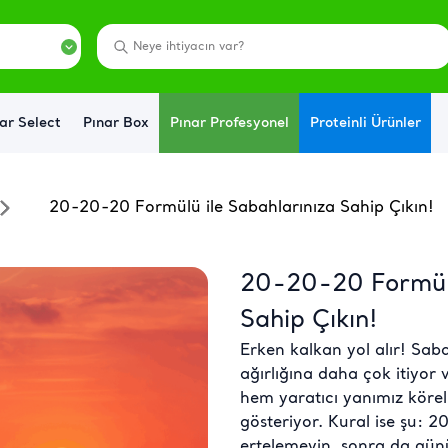
ar Select
Pınar Box
Pınar Profesyonel
Proteinli Ürünler
20-20-20 Formülü ile Sabahlarınıza Sahip Çıkın!
20-20-20 Formülü
Sahip Çıkın!
Erken kalkan yol alır! Sab
ağırlığına daha çok itiyor
hem yaratıcı yanımız köre
gösteriyor. Kural ise şu:
ertelemeyin, sonra da günü