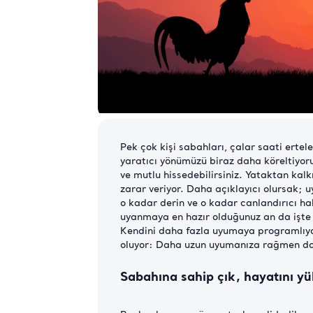
Pek çok kişi sabahları, çalar saati ertel
yaratıcı yönümüzü biraz daha köreltiyoru
ve mutlu hissedebilirsiniz. Yataktan kal
zarar veriyor. Daha açıklayıcı olursak;
o kadar derin ve o kadar canlandırıcı h
uyanmaya en hazır olduğunuz an da işte 
Kendini daha fazla uyumaya programlıyo
oluyor: Daha uzun uyumanıza rağmen da
Sabahına sahip çık, hayatını yü