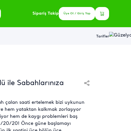
Sipariş Takip
Üye Ol / Giriş Yap
Tarifler
 ile Sabahlarınıza
ah çalan saati ertelemek bizi uykunun
 ve hem yataktan kalkmak zorlaşıyor
liyor hem de kaygı problemleri baş
 20/20/20! Önce güne başlamayı
n ilk saatini üçe bölün üçe…