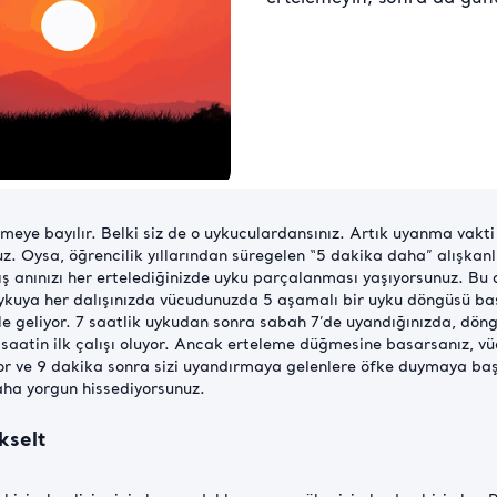
emeye bayılır. Belki siz de o uykuculardansınız. Artık uyanma vakti
z. Oysa, öğrencilik yıllarından süregelen “5 dakika daha” alışkanl
kış anınızı her ertelediğinizde uyku parçalanması yaşıyorsunuz. B
 uykuya her dalışınızda vücudunuzda 5 aşamalı bir uyku döngüsü ba
ale geliyor. 7 saatlik uykudan sonra sabah 7’de uyandığınızda, dö
saatin ilk çalışı oluyor. Ancak erteleme düğmesine basarsanız, vü
r ve 9 dakika sonra sizi uyandırmaya gelenlere öfke duymaya baş
ha yorgun hissediyorsunuz.
kselt